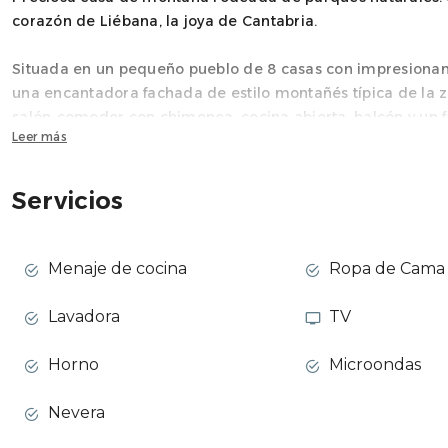
corazón de Liébana, la joya de Cantabria.
Situada en un pequeño pueblo de 8 casas con impresionant
una encantadora fachada de estilo montañés típica de la z
salón-comedor con chimenea, cocina abierta, balcón y un f
Leer más
El entorno es espectacular y muy tranquilo. La casa suele 
buscan disfrutar de la naturaleza y el aire libre. La prop
Servicios
m², con porche cubierto y pequeño jardín con fuente.
Las vistas desde cualquier lugar del pueblo son maravillosa
Menaje de cocina
Ropa de Cama 
metros de la casa y compartida con las otras viviendas, al
Lavadora
TV
Espacio
DISTRIBUCIÓN DE LA CASA:
Horno
Microondas
Planta baja: Un dormitorio doble y un baño.
Primera planta: Salón-comedor con cocina abierta, dos dor
Nevera