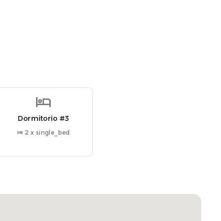
 Las vistas a la montaña desde la piscina son
hemos mejorado la propiedad con una nueva
Dormitorio #3
2 x single_bed
ck-in online el mismo día que se confirme su reserva.
ere para acceder a cualquiera de nuestros alojamientos.
 llegada. Si tiene alguna pregunta, por favor
su estancia, siempre respetando la propiedad y el