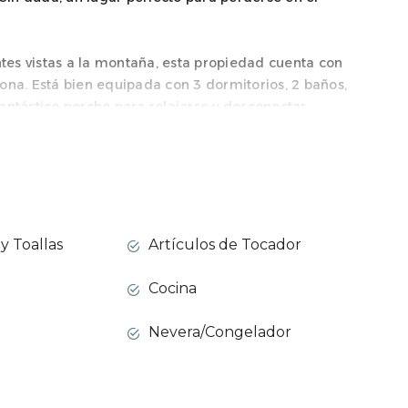
es vistas a la montaña, esta propiedad cuenta con
ona. Está bien equipada con 3 dormitorios, 2 baños,
antástico porche para relajarse y desconectar.
ser visitada por familias o amantes de la montaña que
iedad incluye una zona exterior de aproximadamente 150
s, especialmente las de la piscina, situada a solo 20
y Toallas
Artículos de Tocador
 igual que la amplia zona de barbacoa.
Cocina
Nevera/Congelador
mitorios dobles y un baño.