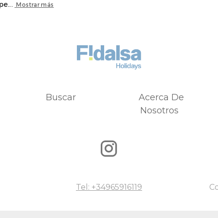
e...
Mostrar más
Buscar
Acerca De
Nosotros
Tel: +34965916119
Co