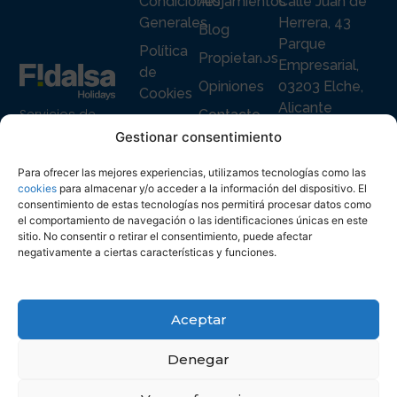
Condiciones
Alojamientos
Calle Juan de
Generales
Herrera, 43
Blog
Parque
Política
Propietarios
Empresarial,
de
Opiniones
03203 Elche,
Cookies
Alicante
Servicios de
Contacto
Política
Alquiler
+34 965 916
Gestionar consentimiento
de
vacacional
119
Privacidad
premium en
Para ofrecer las mejores experiencias, utilizamos tecnologías como las
info@fidalsa.es
España para
cookies
para almacenar y/o acceder a la información del dispositivo. El
consentimiento de estas tecnologías nos permitirá procesar datos como
huéspedes y para
el comportamiento de navegación o las identificaciones únicas en este
propietarios,
sitio. No consentir o retirar el consentimiento, puede afectar
negativamente a ciertas características y funciones.
Aceptar
Denegar