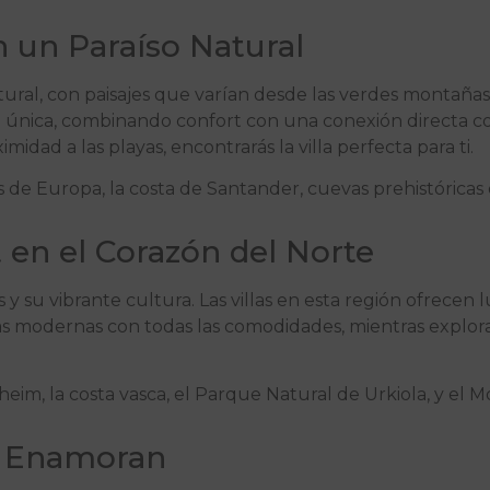
n un Paraíso Natural
ural, con paisajes que varían desde las verdes montañas
cia única, combinando confort con una conexión directa co
ximidad a las playas, encontrarás la villa perfecta para ti.
 de Europa, la costa de Santander, cuevas prehistóricas 
t en el Corazón del Norte
s y su vibrante cultura. Las villas en esta región ofrecen
s modernas con todas las comodidades, mientras exploras l
m, la costa vasca, el Parque Natural de Urkiola, y el 
ue Enamoran