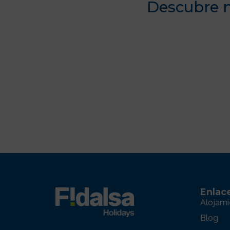
Descubre n
País Vasco
Enlac
Alojami
Blog