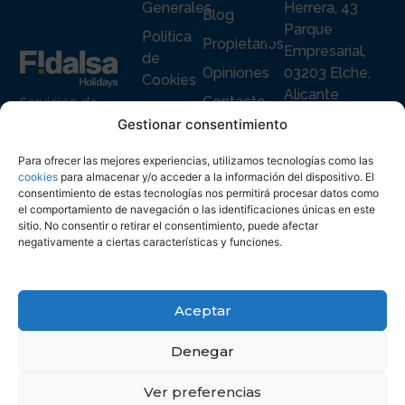
Generales
Herrera, 43
Blog
Parque
Política
Propietarios
Empresarial,
de
Opiniones
03203 Elche,
Cookies
Alicante
Servicios de
Contacto
Política
Alquiler
+34 965 916
Gestionar consentimiento
de
vacacional
119
Privacidad
premium en
Para ofrecer las mejores experiencias, utilizamos tecnologías como las
info@fidalsa.es
España para
cookies
para almacenar y/o acceder a la información del dispositivo. El
consentimiento de estas tecnologías nos permitirá procesar datos como
huéspedes y para
el comportamiento de navegación o las identificaciones únicas en este
propietarios,
sitio. No consentir o retirar el consentimiento, puede afectar
negativamente a ciertas características y funciones.
Aceptar
Denegar
Ver preferencias